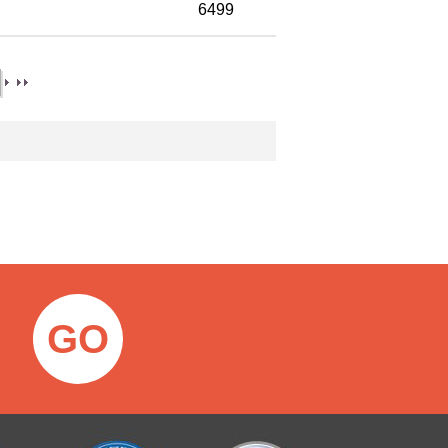
6499
GO