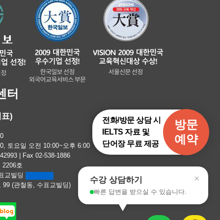
센터
대표)
전화/방문 상담 시
방문
IELTS 자료 및
0
예약
단어장 무료 제공
, 토요일 오전 10:00~오후 6:00
93 | Fax 02-538-1886
2206호
 수표교빌딩
×
수강 상담하기
99 (관철동, 수표교빌딩)
빠른 답변을 받으실 수 있습니다.