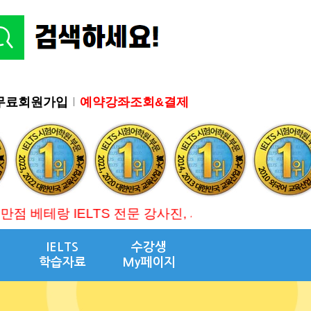
무료회원가입
예약강좌조회&결제
 베테랑 IELTS 전문 강사진, 시험관 채점 교육 수료, 수
IELTS
수강생
학습자료
My페이지