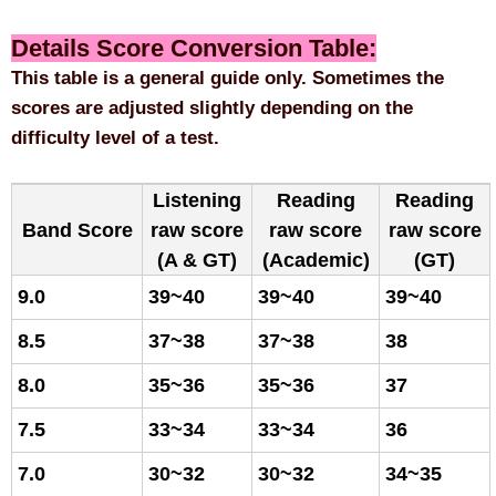
Details Score Conversion Table:
This table is a general guide only. Sometimes the
scores are adjusted slightly depending on the
difficulty level of a test.
Listening
Reading
Reading
Band Score
raw score
raw score
raw score
(A & GT)
(Academic)
(GT)
9.0
39~40
39~40
39~40
8.5
37~38
37~38
38
8.0
35~36
35~36
37
7.5
33~34
33~34
36
7.0
30~32
30~32
34~35