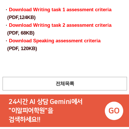
·
Download Writing task 1 assessment criteria
(PDF,124KB)
·
Download Writing task 2 assessment criteria
(PDF, 68KB)
·
Download Speaking assessment criteria
(PDF, 120KB)
전체목록
24시간 AI 상담 Gemini에서
GO
"이알피어학원"을
검색하세요!!