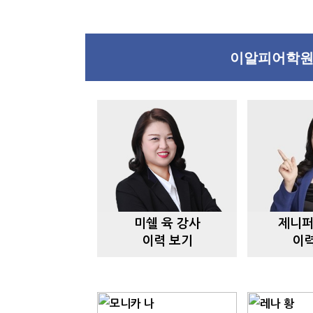
이알피어학원 강
미쉘 육 강사
제니퍼
이력 보기
이력