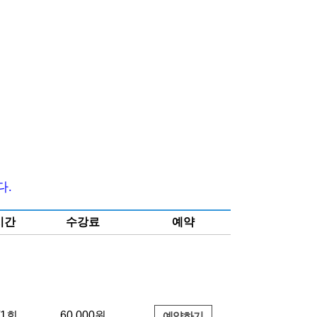
다.
시간
수강료
예약
/1회
60,000원
예약하기