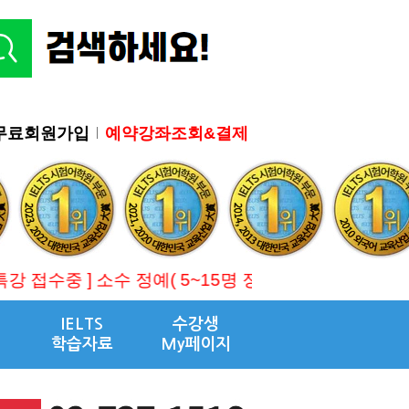
무료회원가입
예약강좌조회&결제
 정예( 5~15명 정원 ) 결제자 우선 마감 !!! , 1:
IELTS
수강생
학습자료
My페이지