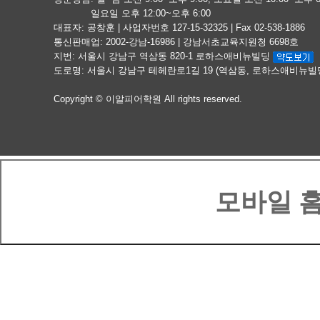
일요일 오후 12:00~오후 6:00
대표자: 공창훈 | 사업자번호 127-15-32325 | Fax 02-538-1886
통신판매업: 2002-강남-16986 | 강남서초교육지원청 6698호
지번: 서울시 강남구 역삼동 820-1 로하스애비뉴빌딩
도로명: 서울시 강남구 테헤란로1길 19 (역삼동, 로하스애비뉴빌
Copyright © 이알피어학원 All rights reserved.