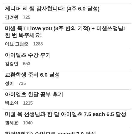
제니퍼 리 쌤 감사합니다! (4주 6.0 달성)
김려원
725
미셸 육T I love you (3주 반의 기적) + 미셸쓰앵님!
한 번 봐주세요!
아뵤 고범준
1288
아이엘츠 수강 후기
김강빈
653
교환학생 준비 6.0 달성
성이
735
아이엘츠 한달 공부 후기
백소연
1215
미쉘 육 선생님과 한 달 아이엘츠 7.5 each 6.5 달성
권혜윤
1040